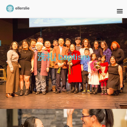
skip
to
content
|
洗礼| baptism