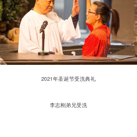
2021年圣诞节受洗典礼
李志刚弟兄受洗