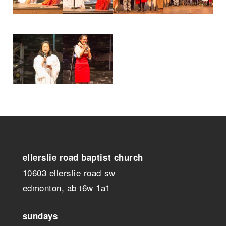
ellerslie road baptist church
10603 ellerslie road sw
edmonton, ab t6w 1a1
sundays