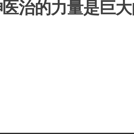
神医治的力量是巨大
姝-爸妈信主经历
妈妈得救见证