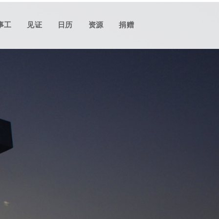
搜
事工
见证
日历
资源
捐赠
索
|
search