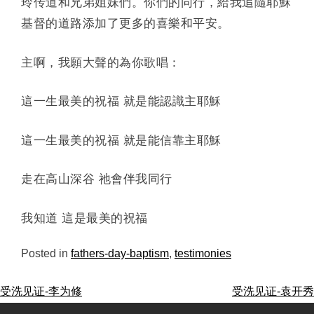
玲传道和兄弟姐妹們。你們的同行，給我追隨耶穌
基督的道路添加了更多的喜樂和平安。
主啊，我願大聲的為你歌唱：
這一生最美的祝福 就是能認識主耶穌
這一生最美的祝福 就是能信靠主耶穌
走在高山深谷 祂會伴我同行
我知道 這是最美的祝福
Posted in
fathers-day-baptism
,
testimonies
post
受洗见证-李为修
受洗见证-袁开秀
navigation