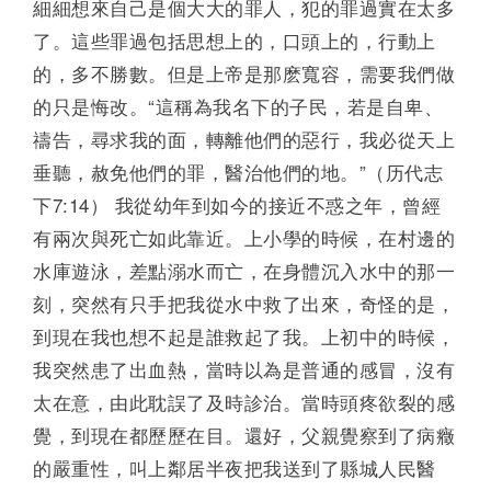
細細想來自己是個大大的罪人，犯的罪過實在太多
了。這些罪過包括思想上的，口頭上的，行動上
的，多不勝數。但是上帝是那麽寬容，需要我們做
的只是悔改。“這稱為我名下的子民，若是自卑、
禱告，尋求我的面，轉離他們的惡行，我必從天上
垂聽，赦免他們的罪，醫治他們的地。”（历代志
下7:14） 我從幼年到如今的接近不惑之年，曾經
有兩次與死亡如此靠近。上小學的時候，在村邊的
水庫遊泳，差點溺水而亡，在身體沉入水中的那一
刻，突然有只手把我從水中救了出來，奇怪的是，
到現在我也想不起是誰救起了我。上初中的時候，
我突然患了出血熱，當時以為是普通的感冒，沒有
太在意，由此耽誤了及時診治。當時頭疼欲裂的感
覺，到現在都歷歷在目。還好，父親覺察到了病癥
的嚴重性，叫上鄰居半夜把我送到了縣城人民醫